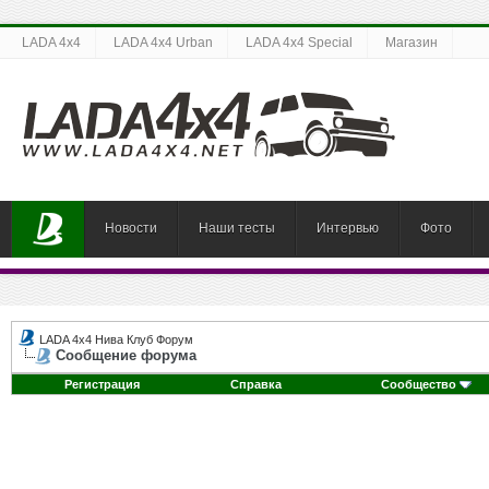
LADA 4x4
LADA 4x4 Urban
LADA 4x4 Special
Магазин
Новости
Наши тесты
Интервью
Фото
LADA 4x4 Нива Клуб Форум
Сообщение форума
Регистрация
Справка
Сообщество