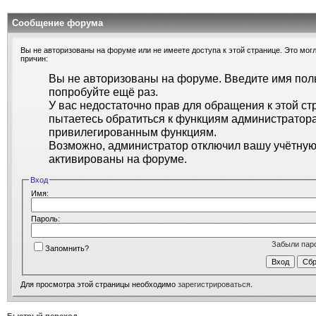
Сообщение форума
Вы не авторизованы на форуме или не имеете доступа к этой странице. Это могл
причин:
Вы не авторизованы на форуме. Введите имя поль
попробуйте ещё раз.
У вас недостаточно прав для обращения к этой ст
пытаетесь обратиться к функциям администратора
привилегированным функциям.
Возможно, администратор отключил вашу учётную 
активированы на форуме.
Вход
Имя:
Пароль:
Забыли пар
Запомнить?
Для просмотра этой страницы необходимо
зарегистрироваться
.