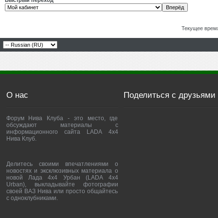
Быстрый переход
Текущее врем
О нас
Поделиться с друзьями
Форум Нива Клуба - это место, где
обсуждают материалы с
информационного сайта LADA 4x4
Нива Клуб.
Делитесь своими впечатлениями о
новостях и эксклюзивных материала о
новой Лада 4х4 Урбан (LADA 4x4
Urban), выкладывайте фотографии
своей ВАЗ Нива или просто общайтесь
с одноклубниками.