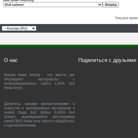
Быстрый переход
Текущее врем
О нас
Поделиться с друзьями
Форум Нива Клуба - это место, где
обсуждают материалы с
информационного сайта LADA 4x4
Нива Клуб.
Делитесь своими впечатлениями о
новостях и эксклюзивных материала о
новой Лада 4х4 Урбан (LADA 4x4
Urban), выкладывайте фотографии
своей ВАЗ Нива или просто общайтесь
с одноклубниками.