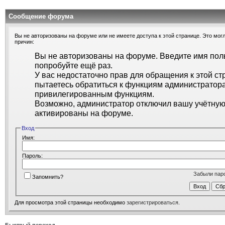
Сообщение форума
Вы не авторизованы на форуме или не имеете доступа к этой странице. Это могл
причин:
Вы не авторизованы на форуме. Введите имя поль
попробуйте ещё раз.
У вас недостаточно прав для обращения к этой ст
пытаетесь обратиться к функциям администратора
привилегированным функциям.
Возможно, администратор отключил вашу учётную 
активированы на форуме.
Вход
Имя:
Пароль:
Забыли пар
Запомнить?
Для просмотра этой страницы необходимо
зарегистрироваться
.