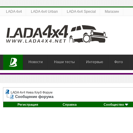
LADA 4x4
LADA 4x4 Urban
LADA 4x4 Special
Магазин
Новости
Наши тесты
Интервью
Фото
LADA 4x4 Нива Клуб Форум
Сообщение форума
Регистрация
Справка
Сообщество