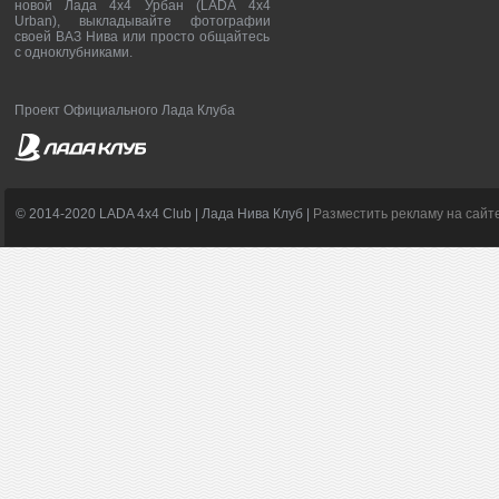
новой Лада 4х4 Урбан (LADA 4x4
Urban), выкладывайте фотографии
своей ВАЗ Нива или просто общайтесь
с одноклубниками.
Проект Официального Лада Клуба
© 2014-2020 LADA 4x4 Club | Лада Нива Клуб |
Разместить рекламу на сайт