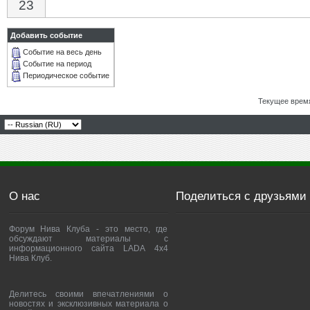
23
Добавить событие
Событие на весь день
Событие на период
Периодическое событие
Текущее врем
О нас
Поделиться с друзьями
Форум Нива Клуба - это место, где
обсуждают материалы с
информационного сайта LADA 4x4
Нива Клуб.
Делитесь своими впечатлениями о
новостях и эксклюзивных материала о