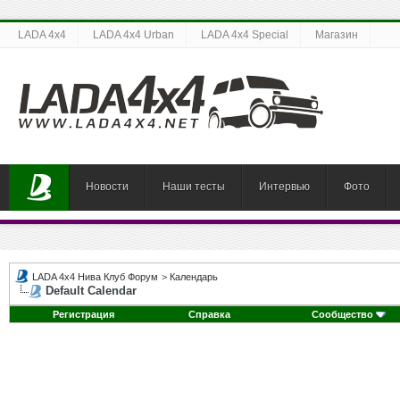
LADA 4x4
LADA 4x4 Urban
LADA 4x4 Special
Магазин
Новости
Наши тесты
Интервью
Фото
LADA 4x4 Нива Клуб Форум
>
Календарь
Default Calendar
Регистрация
Справка
Сообщество