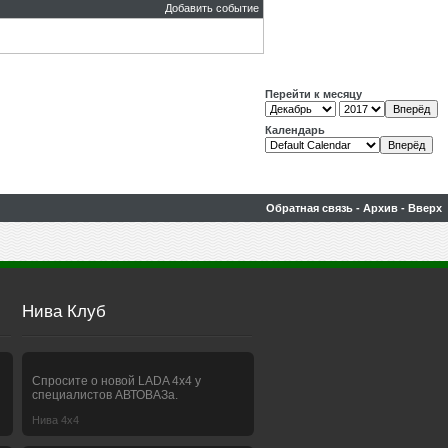
Добавить событие
Перейти к месяцу
Календарь
Обратная связь
-
Архив
-
Вверх
Нива Клуб
Спросите о новой LADA 4x4 у
специалистов АВТОВАЗа.
Нива 4х4