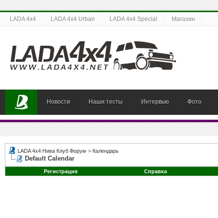
LADA 4x4
LADA 4x4 Urban
LADA 4x4 Special
Магазин
Новости
Наши тесты
Интервью
Фото
LADA 4x4 Нива Клуб Форум
>
Календарь
Default Calendar
Регистрация
Справка