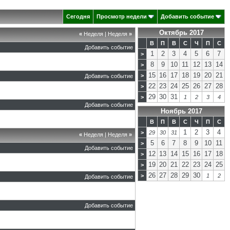
Сегодня
Просмотр недели
Добавить событие
Октябрь 2017
«
Неделя
|
Неделя
»
В
П
В
С
Ч
П
С
Добавить событие
1
2
3
4
5
6
7
>
8
9
10
11
12
13
14
>
15
16
17
18
19
20
21
>
Добавить событие
22
23
24
25
26
27
28
>
29
30
31
>
1
2
3
4
Добавить событие
Ноябрь 2017
В
П
В
С
Ч
П
С
1
2
3
4
>
29
30
31
«
Неделя
|
Неделя
»
5
6
7
8
9
10
11
>
Добавить событие
12
13
14
15
16
17
18
>
19
20
21
22
23
24
25
>
26
27
28
29
30
>
1
2
Добавить событие
Добавить событие