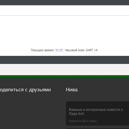
Текущее время:
21:07
. Часовой пояс GMT +4.
оделиться с друзьями
Нива
Важные и интересные новости о
Лада 4х4.
Новости ВАЗ Нива