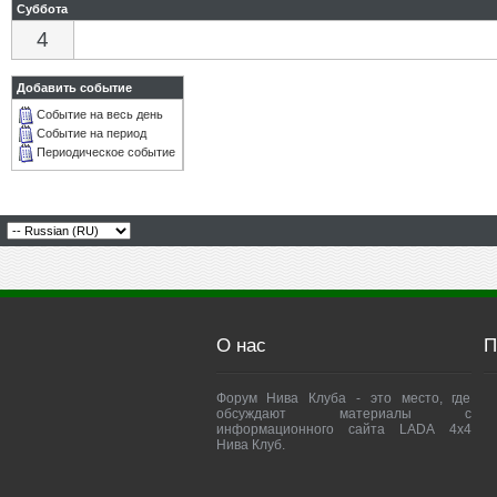
Суббота
4
Добавить событие
Событие на весь день
Событие на период
Периодическое событие
О нас
П
Форум Нива Клуба - это место, где
обсуждают материалы с
информационного сайта LADA 4x4
Нива Клуб.