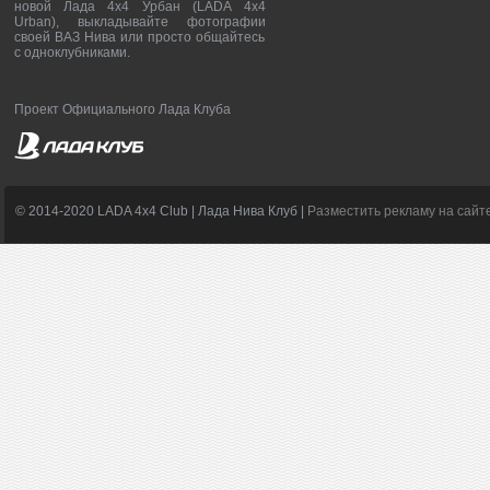
новой Лада 4х4 Урбан (LADA 4x4
Urban), выкладывайте фотографии
своей ВАЗ Нива или просто общайтесь
с одноклубниками.
Проект Официального Лада Клуба
© 2014-2020 LADA 4x4 Club | Лада Нива Клуб |
Разместить рекламу на сайт