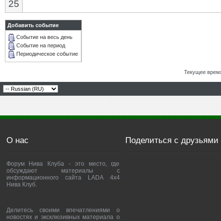
25
Добавить событие
Событие на весь день
Событие на период
Периодическое событие
Текущее врем
О нас
Поделиться с друзьями
Форум Нива Клуба - это место, где
обсуждают материалы с
информационного сайта LADA 4x4
Нива Клуб.
Делитесь своими впечатлениями о
новостях и эксклюзивных материала о