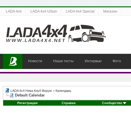
LADA 4x4
LADA 4x4 Urban
LADA 4x4 Special
Магазин
Новости
Наши тесты
Интервью
Фото
LADA 4x4 Нива Клуб Форум
>
Календарь
Default Calendar
Регистрация
Справка
Сообщество