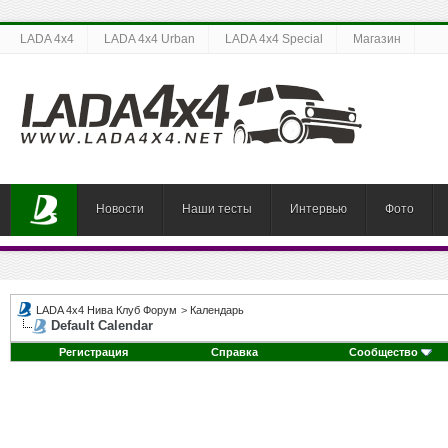
LADA 4x4
LADA 4x4 Urban
LADA 4x4 Special
Магазин
Новости
Наши тесты
Интервью
Фото
LADA 4x4 Нива Клуб Форум
>
Календарь
Default Calendar
Регистрация
Справка
Сообщество