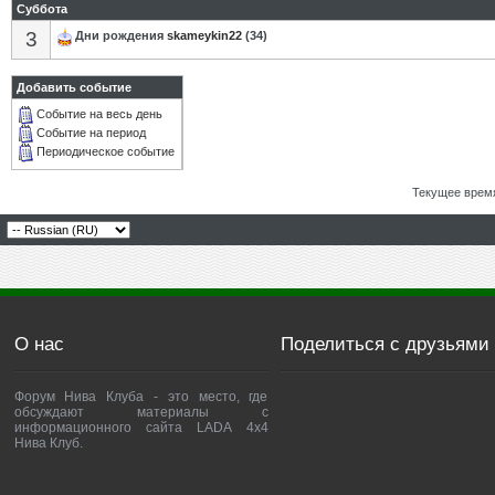
Суббота
3
Дни рождения
skameykin22
(34)
Добавить событие
Событие на весь день
Событие на период
Периодическое событие
Текущее врем
О нас
Поделиться с друзьями
Форум Нива Клуба - это место, где
обсуждают материалы с
информационного сайта LADA 4x4
Нива Клуб.