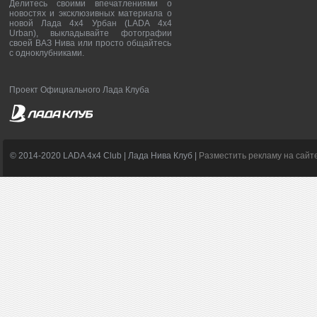
Делитесь своими впечатлениями о
новостях и эксклюзивных материала о
новой Лада 4х4 Урбан (LADA 4x4
Urban), выкладывайте фотографии
своей ВАЗ Нива или просто общайтесь
с одноклубниками.
Проект Официального Лада Клуба
© 2014-2020 LADA 4x4 Club | Лада Нива Клуб |
Разместить рекламу на сайт