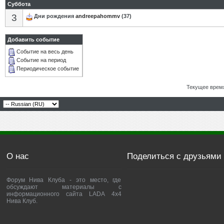
Суббота
3
Дни рождения
andreepahommv
(37)
Добавить событие
Событие на весь день
Событие на период
Периодическое событие
Текущее врем
О нас
Поделиться с друзьями
Форум Нива Клуба - это место, где
обсуждают материалы с
информационного сайта LADA 4x4
Нива Клуб.