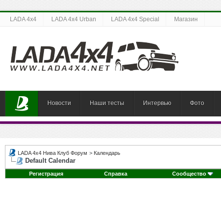
LADA 4x4
LADA 4x4 Urban
LADA 4x4 Special
Магазин
Новости
Наши тесты
Интервью
Фото
LADA 4x4 Нива Клуб Форум
>
Календарь
Default Calendar
Регистрация
Справка
Сообщество