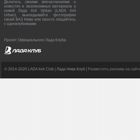
Делитесь своими впечатлениями о
новостях и эксклюзивных материала о
новой Лада 4х4 Урбан (LADA 4x4
Urban), выкладывайте фотографии
своей ВАЗ Нива или просто общайтесь
с одноклубниками.
Проект Официального Лада Клуба
© 2014-2020 LADA 4x4 Club | Лада Нива Клуб |
Разместить рекламу на сайт