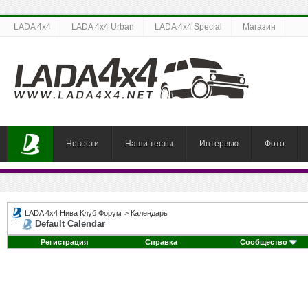
LADA 4x4
LADA 4x4 Urban
LADA 4x4 Special
Магазин
Новости
Наши тесты
Интервью
Фото
LADA 4x4 Нива Клуб Форум
>
Календарь
Default Calendar
Регистрация
Справка
Сообщество