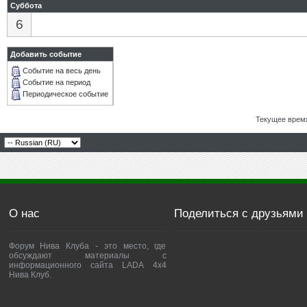
Суббота
6
Добавить событие
Событие на весь день
Событие на период
Периодическое событие
Текущее врем
О нас
Поделиться с друзьями
Форум Нива Клуба - это место, где
обсуждают материалы с
информационного сайта LADA 4x4
Нива Клуб.