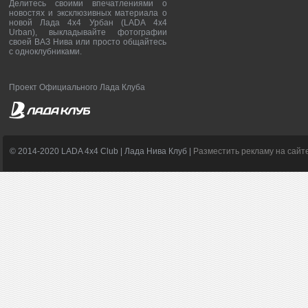
Делитесь своими впечатлениями о
новостях и эксклюзивных материала о
новой Лада 4х4 Урбан (LADA 4x4
Urban), выкладывайте фотографии
своей ВАЗ Нива или просто общайтесь
с одноклубниками.
Проект Официального Лада Клуба
© 2014-2020 LADA 4x4 Club | Лада Нива Клуб |
Разместить рекламу на сайт