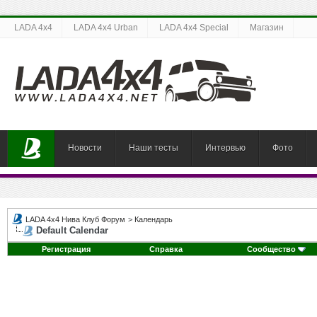
LADA 4x4
LADA 4x4 Urban
LADA 4x4 Special
Магазин
Новости
Наши тесты
Интервью
Фото
LADA 4x4 Нива Клуб Форум
>
Календарь
Default Calendar
Регистрация
Справка
Сообщество