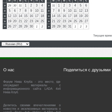
В
П
В
С
Ч
П
С
В
П
В
С
Ч
П
С
1
2
3
4
1
2
3
4
5
6
>
29
30
31
>
31
5
6
7
8
9
10
11
7
8
9
10
11
12
13
>
>
12
13
14
15
16
17
18
14
15
16
17
18
19
20
>
>
19
20
21
22
23
24
25
21
22
23
24
25
26
27
>
>
26
27
28
29
30
28
29
30
31
>
1
2
>
1
2
3
Текущее врем
О нас
Поделиться с друзьями
Форум Нива Клуба - это место, где
обсуждают материалы с
информационного сайта LADA 4x4
Нива Клуб.
Делитесь своими впечатлениями о
новостях и эксклюзивных материала о