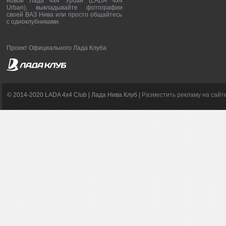
новой Лада 4х4 Урбан (LADA 4x4
Urban), выкладывайте фотографии
своей ВАЗ Нива или просто общайтесь
с одноклубниками.
Проект Официального Лада Клуба
© 2014-2020 LADA 4x4 Club | Лада Нива Клуб |
Разместить рекламу на сайт