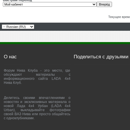
Быстрый переход
Текущее врем
О нас
Поделиться с друзьями
Форум Нива Клуба - это место, где
обсуждают материалы с
информационного сайта LADA 4x4
Нива Клуб.
Делитесь своими впечатлениями о
новостях и эксклюзивных материала о
новой Лада 4х4 Урбан (LADA 4x4
Urban), выкладывайте фотографии
своей ВАЗ Нива или просто общайтесь
с одноклубниками.