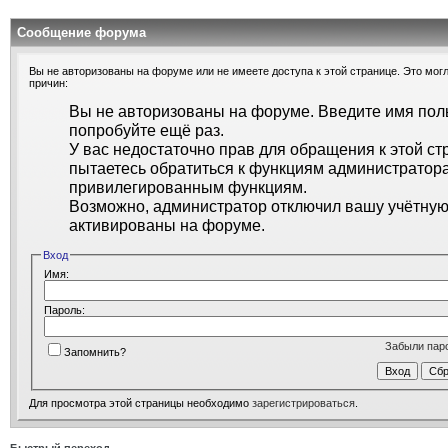
Сообщение форума
Вы не авторизованы на форуме или не имеете доступа к этой странице. Это могл
причин:
Вы не авторизованы на форуме. Введите имя поль
попробуйте ещё раз.
У вас недостаточно прав для обращения к этой ст
пытаетесь обратиться к функциям администратора
привилегированным функциям.
Возможно, администратор отключил вашу учётную 
активированы на форуме.
Вход
Имя:
Пароль:
Забыли пар
Запомнить?
Для просмотра этой страницы необходимо
зарегистрироваться
.