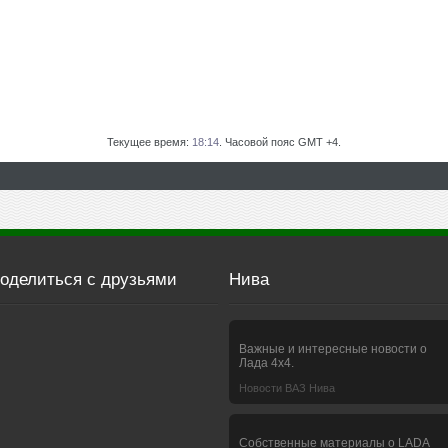
Текущее время:
18:14
. Часовой пояс GMT +4.
оделиться с друзьями
Нива
Важные и интересные новости о
Лада 4х4.
Новости ВАЗ Нива
Собственные материалы о LADA