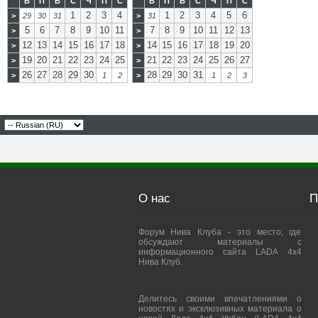
В
П
В
С
Ч
П
С
В
П
В
С
Ч
П
С
1
2
3
4
1
2
3
4
5
6
>
29
30
31
>
31
5
6
7
8
9
10
11
7
8
9
10
11
12
13
>
>
12
13
14
15
16
17
18
14
15
16
17
18
19
20
>
>
19
20
21
22
23
24
25
21
22
23
24
25
26
27
>
>
26
27
28
29
30
28
29
30
31
>
1
2
>
1
2
3
О нас
П
Форум Нива Клуба - это место, где
обсуждают материалы с
информационного сайта LADA 4x4
Нива Клуб.
Делитесь своими впечатлениями о
новостях и эксклюзивных материала о