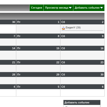
Сегодня
Просмотр месяца
Добавить событие
30
Пт
1
Сб
2
EwgenY
(39)
7
Пт
8
Сб
9
14
Пт
15
Сб
16
21
Пт
22
Сб
23
28
Пт
29
Сб
30
4
Пт
5
Сб
6
Добавить событие