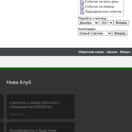
Событие на весь день
Событие на период
Периодическое событие
Перейти к месяцу
Календарь
Обратная связь
-
Архив
-
Вверх
Нива Клуб
Спросите о новой LADA 4x4 у
специалистов АВТОВАЗа.
Нива 4х4
Познакомьтесь с Лада Нива