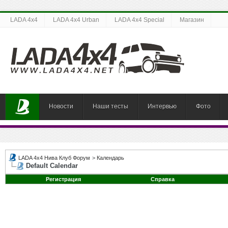
LADA 4x4
LADA 4x4 Urban
LADA 4x4 Special
Магазин
Новости
Наши тесты
Интервью
Фото
LADA 4x4 Нива Клуб Форум
>
Календарь
Default Calendar
Регистрация
Справка