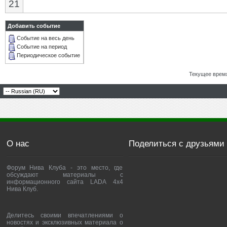
21
Добавить событие
Событие на весь день
Событие на период
Периодическое событие
Текущее врем
О нас
Поделиться с друзьями
Форум Нива Клуба - это место, где
обсуждают материалы с
информационного сайта LADA 4x4
Нива Клуб.
Делитесь своими впечатлениями о
новостях и эксклюзивных материала о