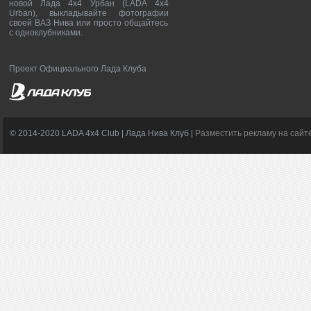
новой Лада 4х4 Урбан (LADA 4x4
Urban), выкладывайте фотографии
своей ВАЗ Нива или просто общайтесь
с одноклубниками.
Проект Официального Лада Клуба
© 2014-2020 LADA 4x4 Club | Лада Нива Клуб |
Разместить рекламу на сайт