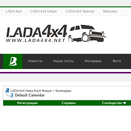
LADA 4x4
LADA 4x4 Urban
LADA 4x4 Special
Магазин
Новости
Наши тесты
Интервью
Фото
LADA 4x4 Нива Клуб Форум
>
Календарь
Default Calendar
Регистрация
Справка
Сообщество