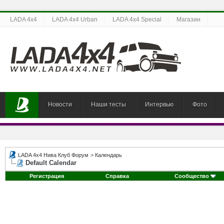
LADA 4x4
LADA 4x4 Urban
LADA 4x4 Special
Магазин
Новости
Наши тесты
Интервью
Фото
LADA 4x4 Нива Клуб Форум
>
Календарь
Default Calendar
Регистрация
Справка
Сообщество