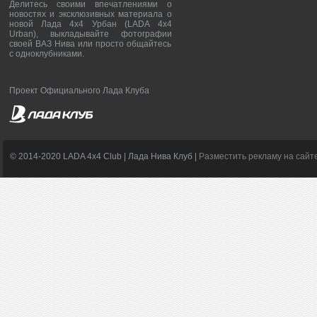
Делитесь своими впечатлениями о
новостях и эксклюзивных материала о
новой Лада 4х4 Урбан (LADA 4x4
Urban), выкладывайте фотографии
своей ВАЗ Нива или просто общайтесь
с одноклубниками.
Проект Официального Лада Клуба
© 2014-2020 LADA 4x4 Club | Лада Нива Клуб |
Разместить рекламу на сайт