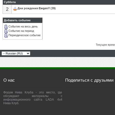
Суббота
2
Дни рождения
EwgenY
(39)
Добавить событие
Событие на весь день
Событие на период
Периодическое событие
Текущее врем
О нас
Поделиться с друзьями
Форум Нива Клуба - это место, где
обсуждают материалы с
информационного сайта LADA 4x4
Нива Клуб.