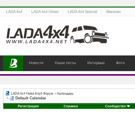
LADA 4x4
LADA 4x4 Urban
LADA 4x4 Special
Магазин
Новости
Наши тесты
Интервью
Фото
LADA 4x4 Нива Клуб Форум
>
Календарь
Default Calendar
Регистрация
Справка
Сообщество