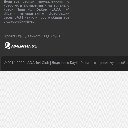
Делитесь своими впечатлениями о
новостях и эксклюзивных материала о
новой Лада 4х4 Урбан (LADA 4x4
Urban), выкладывайте фотографии
своей ВАЗ Нива или просто общайтесь
с одноклубниками.
Проект Официального Лада Клуба
© 2014-2020 LADA 4x4 Club | Лада Нива Клуб |
Разместить рекламу на сайт