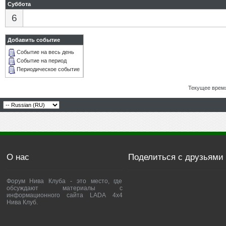
Суббота
6
Добавить событие
Событие на весь день
Событие на период
Периодическое событие
Текущее врем
О нас
Поделиться с друзьями
Форум Нива Клуба - это место, где
обсуждают материалы с
информационного сайта LADA 4x4
Нива Клуб.