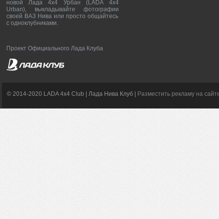
новой Лада 4х4 Урбан (LADA 4x4
Urban), выкладывайте фотографии
своей ВАЗ Нива или просто общайтесь
с одноклубниками.
Проект Официального Лада Клуба
© 2014-2020 LADA 4x4 Club | Лада Нива Клуб |
Разместить рекламу на сайт