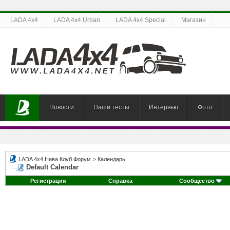
LADA 4x4
LADA 4x4 Urban
LADA 4x4 Special
Магазин
Новости
Наши тесты
Интервью
Фото
LADA 4x4 Нива Клуб Форум
>
Календарь
Default Calendar
Регистрация
Справка
Сообщество