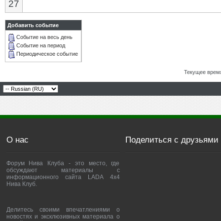
27
Добавить событие
Событие на весь день
Событие на период
Периодическое событие
Текущее врем
О нас
Поделиться с друзьями
Форум Нива Клуба - это место, где
обсуждают материалы с
информационного сайта LADA 4x4
Нива Клуб.
Делитесь своими впечатлениями о
новостях и эксклюзивных материала о