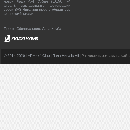
новой Лада 4х4 Урбан (LADA 4x4
Urban), выкладывайте фотографии
своей ВАЗ Нива или просто общайтесь
с одноклубниками.
Проект Официального Лада Клуба
© 2014-2020 LADA 4x4 Club | Лада Нива Клуб |
Разместить рекламу на сайт