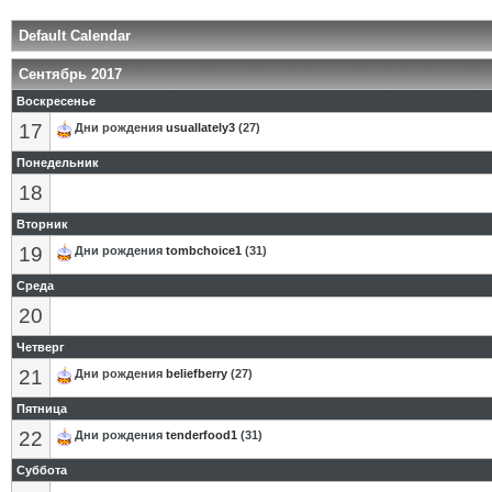
Default Calendar
Сентябрь 2017
Воскресенье
17
Дни рождения
usuallately3
(27)
Понедельник
18
Вторник
19
Дни рождения
tombchoice1
(31)
Среда
20
Четверг
21
Дни рождения
beliefberry
(27)
Пятница
22
Дни рождения
tenderfood1
(31)
Суббота