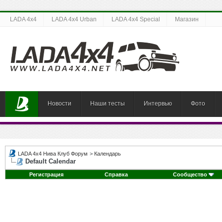
LADA 4x4
LADA 4x4 Urban
LADA 4x4 Special
Магазин
Новости
Наши тесты
Интервью
Фото
LADA 4x4 Нива Клуб Форум
>
Календарь
Default Calendar
Регистрация
Справка
Сообщество