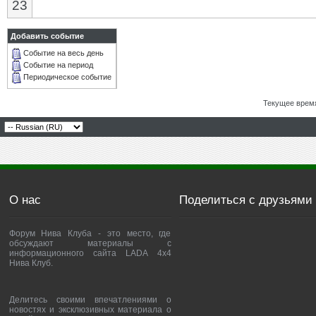
23
Добавить событие
Событие на весь день
Событие на период
Периодическое событие
Текущее врем
О нас
Поделиться с друзьями
Форум Нива Клуба - это место, где
обсуждают материалы с
информационного сайта LADA 4x4
Нива Клуб.
Делитесь своими впечатлениями о
новостях и эксклюзивных материала о