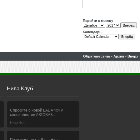
Перейти к месяцу
Календарь
Обратная связь
-
Архив
-
Вверх
Нива Клуб
Спросите о новой LADA 4x4 у
специалистов АВТОВАЗа.
Нива 4х4
Познакомьтесь с Лада Нива