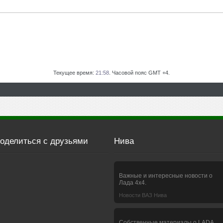
Текущее время:
21:58
. Часовой пояс GMT +4.
оделиться с друзьями
Нива
Важные и интересные новости о
Лада 4х4.
Новости ВАЗ Нива
Собственные материалы о LADA