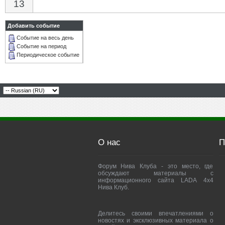
13
Добавить событие
Событие на весь день
Событие на период
Периодическое событие
О нас
П
Форум Нива Клуба - это место, где
обсуждают материалы с
информационного сайта LADA 4x4
Нива Клуб.
Делитесь своими впечатлениями о
новостях и эксклюзивных материала о