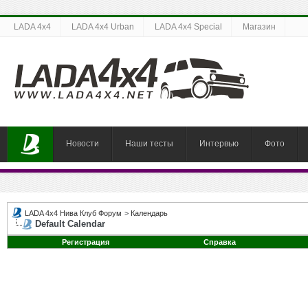
LADA 4x4
LADA 4x4 Urban
LADA 4x4 Special
Магазин
Новости
Наши тесты
Интервью
Фото
LADA 4x4 Нива Клуб Форум
>
Календарь
Default Calendar
Регистрация
Справка