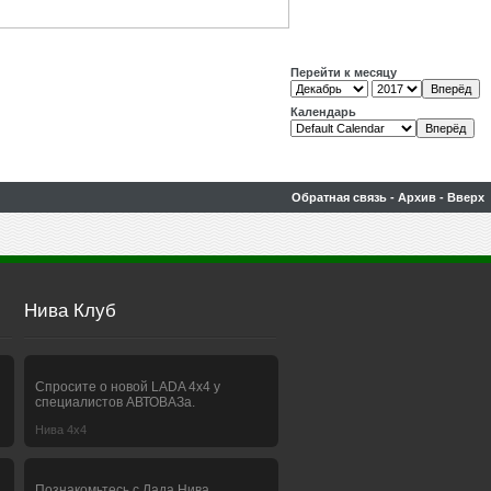
Перейти к месяцу
Календарь
Обратная связь
-
Архив
-
Вверх
Нива Клуб
Спросите о новой LADA 4x4 у
специалистов АВТОВАЗа.
Нива 4х4
Познакомьтесь с Лада Нива