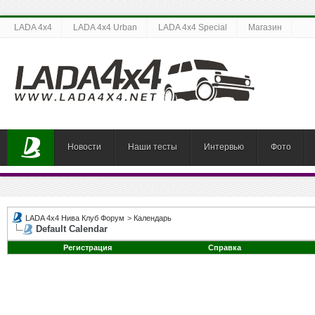
LADA 4x4
LADA 4x4 Urban
LADA 4x4 Special
Магазин
Новости
Наши тесты
Интервью
Фото
LADA 4x4 Нива Клуб Форум
>
Календарь
Default Calendar
Регистрация
Справка