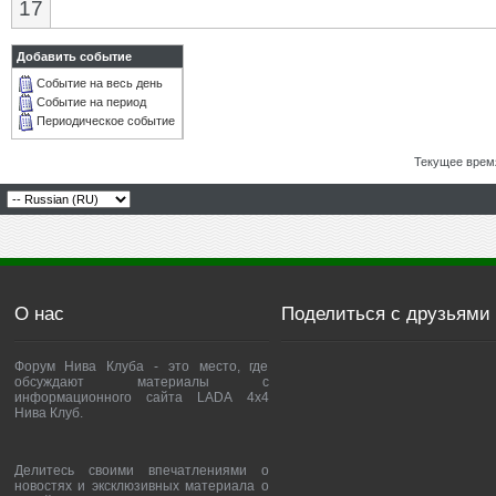
17
Добавить событие
Событие на весь день
Событие на период
Периодическое событие
Текущее врем
О нас
Поделиться с друзьями
Форум Нива Клуба - это место, где
обсуждают материалы с
информационного сайта LADA 4x4
Нива Клуб.
Делитесь своими впечатлениями о
новостях и эксклюзивных материала о