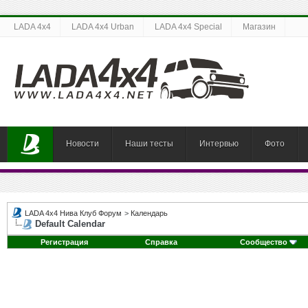
LADA 4x4
LADA 4x4 Urban
LADA 4x4 Special
Магазин
Новости
Наши тесты
Интервью
Фото
LADA 4x4 Нива Клуб Форум
>
Календарь
Default Calendar
Регистрация
Справка
Сообщество