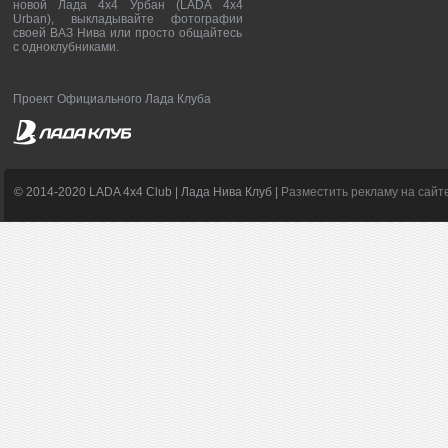
новой Лада 4х4 Урбан (LADA 4x4
Urban), выкладывайте фотографии
своей ВАЗ Нива или просто общайтесь
с одноклубниками.
Проект Официального Лада Клуба
© 2014-2020 LADA 4x4 Club | Лада Нива Клуб |
Разместить рекламу на сайт