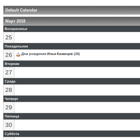
Default Calendar
Март 2018
Воскресенье
25
Понедельник
26
Дни рождения
Илья Казанцев
(26)
Вторник
27
Среда
28
Четверг
29
Пятница
30
Суббота