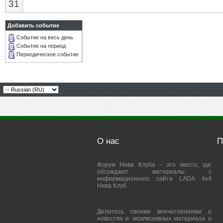
31
Добавить событие
Событие на весь день
Событие на период
Периодическое событие
О нас
П
Форум Нива Клуба - это место, где
обсуждают материалы с
информационного сайта LADA 4x4
Нива Клуб.
Делитесь своими впечатлениями о
новостях и эксклюзивных материала о