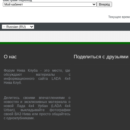
Быстрый переход
Текущее врем
О нас
Поделиться с друзьями
Форум Нива Клуба - это место, где
обсуждают материалы с
информационного сайта LADA 4x4
Нива Клуб.
Делитесь своими впечатлениями о
новостях и эксклюзивных материала о
новой Лада 4х4 Урбан (LADA 4x4
Urban), выкладывайте фотографии
своей ВАЗ Нива или просто общайтесь
с одноклубниками.