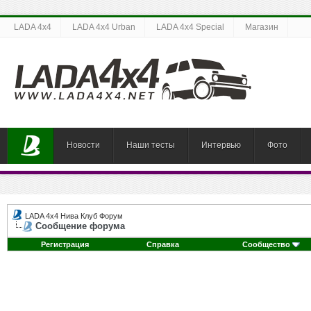
LADA 4x4
LADA 4x4 Urban
LADA 4x4 Special
Магазин
Новости
Наши тесты
Интервью
Фото
LADA 4x4 Нива Клуб Форум
Сообщение форума
Регистрация
Справка
Сообщество