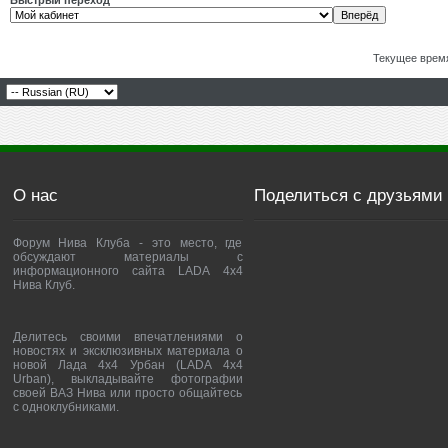
Быстрый переход
Текущее врем
О нас
Поделиться с друзьями
Форум Нива Клуба - это место, где
обсуждают материалы с
информационного сайта LADA 4x4
Нива Клуб.
Делитесь своими впечатлениями о
новостях и эксклюзивных материала о
новой Лада 4х4 Урбан (LADA 4x4
Urban), выкладывайте фотографии
своей ВАЗ Нива или просто общайтесь
с одноклубниками.