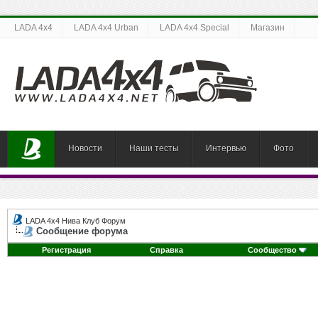
LADA 4x4
LADA 4x4 Urban
LADA 4x4 Special
Магазин
Новости
Наши тесты
Интервью
Фото
LADA 4x4 Нива Клуб Форум
Сообщение форума
Регистрация
Справка
Сообщество