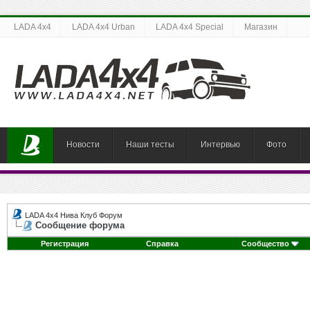
LADA 4x4
LADA 4x4 Urban
LADA 4x4 Special
Магазин
Новости
Наши тесты
Интервью
Фото
LADA 4x4 Нива Клуб Форум
Сообщение форума
Регистрация
Справка
Сообщество