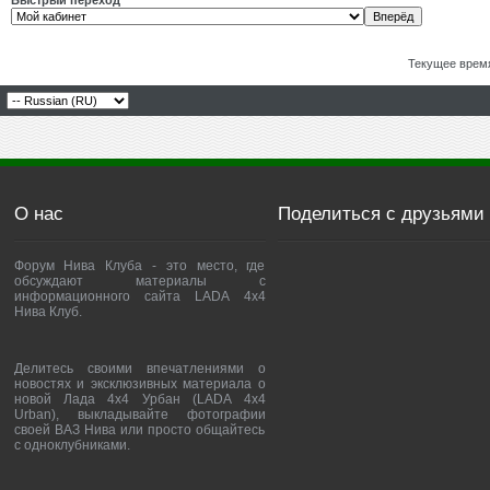
Быстрый переход
Текущее врем
О нас
Поделиться с друзьями
Форум Нива Клуба - это место, где
обсуждают материалы с
информационного сайта LADA 4x4
Нива Клуб.
Делитесь своими впечатлениями о
новостях и эксклюзивных материала о
новой Лада 4х4 Урбан (LADA 4x4
Urban), выкладывайте фотографии
своей ВАЗ Нива или просто общайтесь
с одноклубниками.