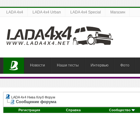
LADA 4x4
LADA 4x4 Urban
LADA 4x4 Special
Магазин
Новости
Наши тесты
Интервью
Фото
LADA 4x4 Нива Клуб Форум
Сообщение форума
Регистрация
Справка
Сообщество