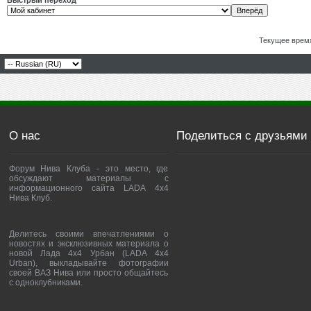
Быстрый переход
Текущее врем
О нас
Поделиться с друзьями
Форум Нива Клуба - это место, где
обсуждают материалы с
информационного сайта LADA 4x4
Нива Клуб.
Делитесь своими впечатлениями о
новостях и эксклюзивных материала о
новой Лада 4х4 Урбан (LADA 4x4
Urban), выкладывайте фотографии
своей ВАЗ Нива или просто общайтесь
с одноклубниками.