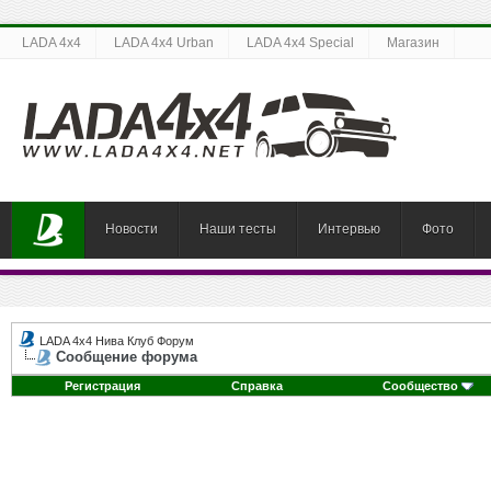
LADA 4x4
LADA 4x4 Urban
LADA 4x4 Special
Магазин
Новости
Наши тесты
Интервью
Фото
LADA 4x4 Нива Клуб Форум
Сообщение форума
Регистрация
Справка
Сообщество