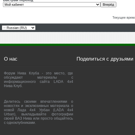
Быстрый переход
Текущее врем
О нас
Поделиться с друзьями
Форум Нива Клуба - это место, где
обсуждают материалы с
информационного сайта LADA 4x4
Нива Клуб.
Делитесь своими впечатлениями о
новостях и эксклюзивных материала о
новой Лада 4х4 Урбан (LADA 4x4
Urban), выкладывайте фотографии
своей ВАЗ Нива или просто общайтесь
с одноклубниками.