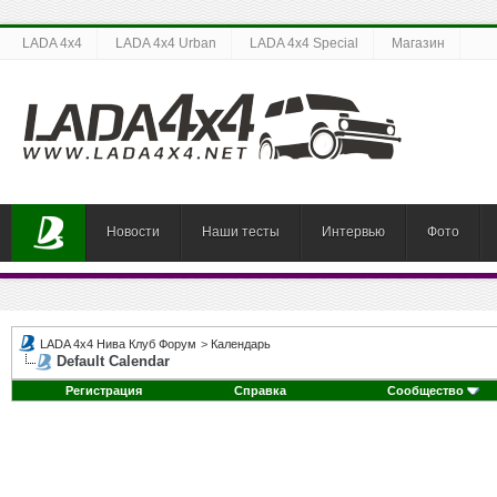
LADA 4x4
LADA 4x4 Urban
LADA 4x4 Special
Магазин
Новости
Наши тесты
Интервью
Фото
LADA 4x4 Нива Клуб Форум
>
Календарь
Default Calendar
Регистрация
Справка
Сообщество