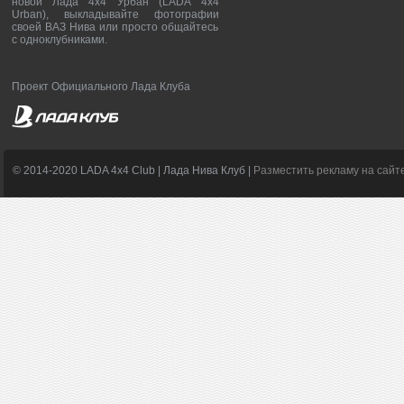
новой Лада 4х4 Урбан (LADA 4x4
Urban), выкладывайте фотографии
своей ВАЗ Нива или просто общайтесь
с одноклубниками.
Проект Официального Лада Клуба
© 2014-2020 LADA 4x4 Club | Лада Нива Клуб |
Разместить рекламу на сайт