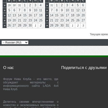
В
П
В
С
Ч
П
С
В
П
В
С
Ч
П
С
1
2
3
4
1
2
3
4
5
6
>
29
30
31
>
31
5
6
7
8
9
10
11
7
8
9
10
11
12
13
>
>
12
13
14
15
16
17
18
14
15
16
17
18
19
20
>
>
19
20
21
22
23
24
25
21
22
23
24
25
26
27
>
>
26
27
28
29
30
28
29
30
31
>
1
2
>
1
2
3
Текущее врем
О нас
Поделиться с друзьями
Форум Нива Клуба - это место, где
обсуждают материалы с
информационного сайта LADA 4x4
Нива Клуб.
Делитесь своими впечатлениями о
новостях и эксклюзивных материала о