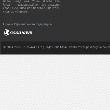
новой Лада 4х4 Урбан (LADA 4x4
Urban), выкладывайте фотографии
своей ВАЗ Нива или просто общайтесь
с одноклубниками.
Проект Официального Лада Клуба
© 2014-2020 LADA 4x4 Club | Лада Нива Клуб |
Разместить рекламу на сайт