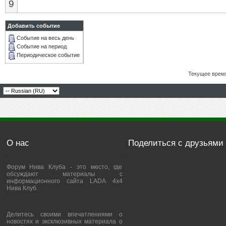
9
Добавить событие
Событие на весь день
Событие на период
Периодическое событие
Текущее врем
О нас
Поделиться с друзьями
Форум Нива Клуба - это место, где
обсуждают материалы с
информационного сайта LADA 4x4
Нива Клуб.
Делитесь своими впечатлениями о
новостях и эксклюзивных материала о