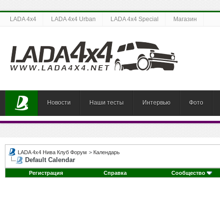
LADA 4x4
LADA 4x4 Urban
LADA 4x4 Special
Магазин
Новости
Наши тесты
Интервью
Фото
LADA 4x4 Нива Клуб Форум
>
Календарь
Default Calendar
Регистрация
Справка
Сообщество