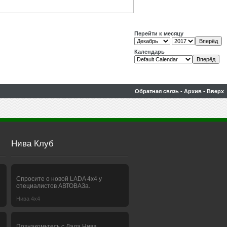
Перейти к месяцу
Календарь
Обратная связь
-
Архив
-
Вверх
Нива Клуб
Спросите о новой LADA 4x4 у
специалистов АВТОВАЗа.
Нива 4х4
Познакомьтесь с Лада Нива