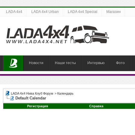
LADA 4x4
LADA 4x4 Urban
LADA 4x4 Special
Магазин
Новости
Наши тесты
Интервью
Фото
LADA 4x4 Нива Клуб Форум
>
Календарь
Default Calendar
Регистрация
Справка