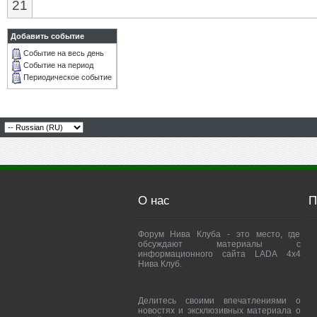
21
Добавить событие
Событие на весь день
Событие на период
Периодическое событие
О нас
П
Форум Нива Клуба - это место, где
обсуждают материалы с
информационного сайта LADA 4x4
Нива Клуб.
Делитесь своими впечатлениями о
новостях и эксклюзивных материала о