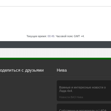
Текущее время:
00:49
. Часовой пояс GMT +4.
оделиться с друзьями
Нива
Важные и интересные новости о
Лада 4х4.
Новости ВАЗ Нива
Собственные материалы о LADA