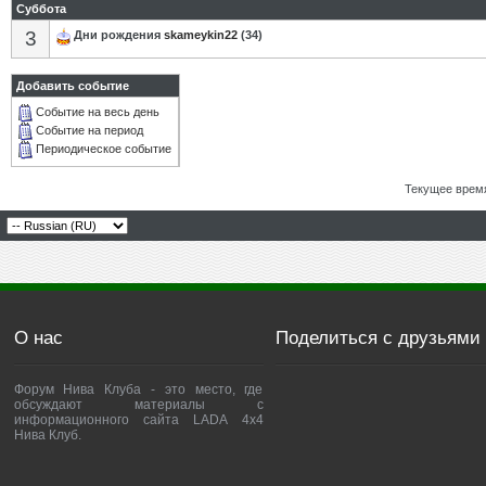
Суббота
3
Дни рождения
skameykin22
(34)
Добавить событие
Событие на весь день
Событие на период
Периодическое событие
Текущее врем
О нас
Поделиться с друзьями
Форум Нива Клуба - это место, где
обсуждают материалы с
информационного сайта LADA 4x4
Нива Клуб.