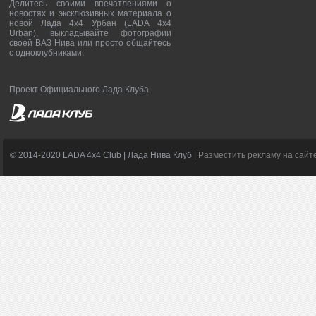
Делитесь своими впечатлениями о
новостях и эксклюзивных материала о
новой Лада 4х4 Урбан (LADA 4x4
Urban), выкладывайте фотографии
своей ВАЗ Нива или просто общайтесь
с одноклубниками.
Проект Официального Лада Клуба
© 2014-2020 LADA 4x4 Club | Лада Нива Клуб |
Разместить рекламу на сайт