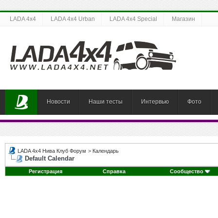
LADA 4x4
LADA 4x4 Urban
LADA 4x4 Special
Магазин
Новости
Наши тесты
Интервью
Фото
LADA 4x4 Нива Клуб Форум
>
Календарь
Default Calendar
Регистрация
Справка
Сообщество