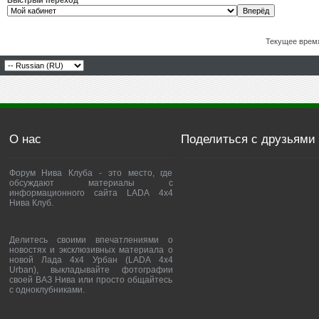
Быстрый переход
Текущее врем
О нас
Поделиться с друзьями
Форум Нива Клуба - это место, где
обсуждают материалы с
информационного сайта LADA 4x4
Нива Клуб.
Делитесь своими впечатлениями о
новостях и эксклюзивных материала о
новой Лада 4х4 Урбан (LADA 4x4
Urban), выкладывайте фотографии
своей ВАЗ Нива или просто общайтесь
с одноклубниками.