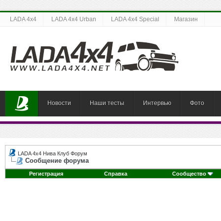
LADA 4x4
LADA 4x4 Urban
LADA 4x4 Special
Магазин
Новости
Наши тесты
Интервью
Фото
LADA 4x4 Нива Клуб Форум
Сообщение форума
Регистрация
Справка
Сообщество