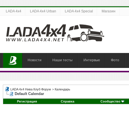
LADA 4x4
LADA 4x4 Urban
LADA 4x4 Special
Магазин
Новости
Наши тесты
Интервью
Фото
LADA 4x4 Нива Клуб Форум
>
Календарь
Default Calendar
Регистрация
Справка
Сообщество