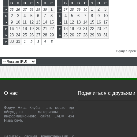
В
П
В
С
Ч
П
С
В
П
В
С
Ч
П
С
1
1
2
3
>
25
26
27
28
29
30
>
27
28
29
30
2
3
4
5
6
7
8
4
5
6
7
8
9
10
>
>
9
10
11
12
13
14
15
11
12
13
14
15
16
17
>
>
16
17
18
19
20
21
22
18
19
20
21
22
23
24
>
>
23
24
25
26
27
28
29
25
26
27
28
29
30
31
>
>
30
31
>
1
2
3
4
5
Текущее врем
О нас
Поделиться с друзьями
Форум Нива Клуба - это место, где
обсуждают материалы с
информационного сайта LADA 4x4
Нива Клуб.
Делитесь своими впечатлениями о