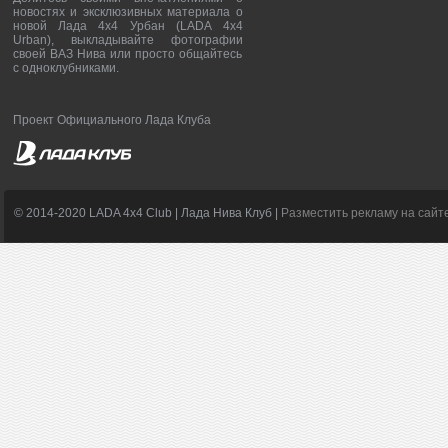
новостях и эксклюзивных материала о
новой Лада 4х4 Урбан (LADA 4x4
Urban), выкладывайте фотографии
своей ВАЗ Нива или просто общайтесь
с одноклубниками.
Проект Официального Лада Клуба
© 2014-2020 LADA 4x4 Club | Лада Нива Клуб |
Разместить рекламу на сайт