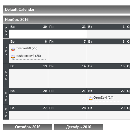
Default Calendar
Ноябрь 2016
Вс
30
Пн
31
Вт
1
С
>
>
>
Вс
6
Пн
7
Вт
8
С
>
thirstwish8
(29)
>
>
bushsorrow4
(26)
Вс
13
Пн
14
Вт
15
С
>
>
>
Вс
20
Пн
21
Вт
22
С
>
>
OrenZeN
(24)
>
Вс
27
Пн
28
Вт
29
С
>
>
>
Октябрь 2016
Декабрь 2016