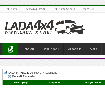
LADA 4x4
LADA 4x4 Urban
LADA 4x4 Special
Магазин
Новости
Наши тесты
Интервью
Фото
LADA 4x4 Нива Клуб Форум
>
Календарь
Default Calendar
Регистрация
Справка
Сообщество