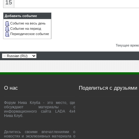
15
Добавить событие
Событие на весь день
Событие на период
Периодическое событие
Текущее врем
О нас
Поделиться с друзьями
Форум Нива Клуба - это место, где
обсуждают материалы с
информационного сайта LADA 4x4
Нива Клуб.
Делитесь своими впечатлениями о
новостях и эксклюзивных материала о