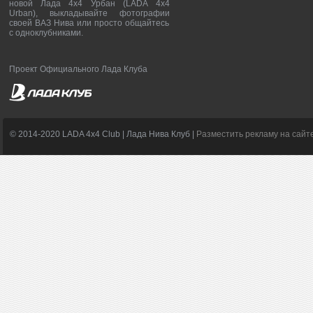
новой Лада 4х4 Урбан (LADA 4x4
Urban), выкладывайте фотографии
своей ВАЗ Нива или просто общайтесь
с одноклубниками.
Проект Официального Лада Клуба
© 2014-2020 LADA 4x4 Club | Лада Нива Клуб |
Разместить рекламу на сайт