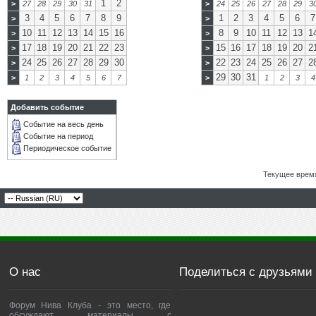
1
2
>
27
28
29
30
31
>
24
25
26
27
28
29
3
3
4
5
6
7
8
9
1
2
3
4
5
6
7
>
>
10
11
12
13
14
15
16
8
9
10
11
12
13
1
>
>
17
18
19
20
21
22
23
15
16
17
18
19
20
2
>
>
24
25
26
27
28
29
30
22
23
24
25
26
27
2
>
>
29
30
31
>
1
2
3
4
5
6
7
>
1
2
3
4
Добавить событие
Событие на весь день
Событие на период
Периодическое событие
Текущее врем
О нас
Поделиться с друзьями
Форум Нива Клуба - это место, где
обсуждают материалы с