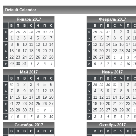
Default Calendar
Январь 2017
Февраль 2017
В
П
В
С
Ч
П
С
В
П
В
С
Ч
П
С
1
2
3
4
>
25
26
27
28
29
30
31
>
29
30
31
1
2
3
4
5
6
7
5
6
7
8
9
10
1
>
>
8
9
10
11
12
13
14
12
13
14
15
16
17
1
>
>
15
16
17
18
19
20
21
19
20
21
22
23
24
2
>
>
22
23
24
25
26
27
28
26
27
28
>
>
1
2
3
4
29
30
31
>
1
2
3
4
>
5
6
7
8
9
10
1
Май 2017
Июнь 2017
В
П
В
С
Ч
П
С
В
П
В
С
Ч
П
С
1
2
3
4
5
6
1
2
3
>
30
>
28
29
30
31
7
8
9
10
11
12
13
4
5
6
7
8
9
1
>
>
14
15
16
17
18
19
20
11
12
13
14
15
16
1
>
>
21
22
23
24
25
26
27
18
19
20
21
22
23
2
>
>
28
29
30
31
25
26
27
28
29
30
>
1
2
3
>
1
>
4
5
6
7
8
9
10
>
2
3
4
5
6
7
8
Сентябрь 2017
Октябрь 2017
В
П
В
С
Ч
П
С
В
П
В
С
Ч
П
С