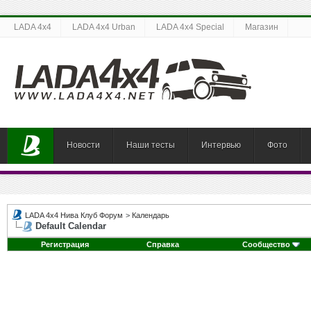
LADA 4x4
LADA 4x4 Urban
LADA 4x4 Special
Магазин
Новости
Наши тесты
Интервью
Фото
LADA 4x4 Нива Клуб Форум
>
Календарь
Default Calendar
Регистрация
Справка
Сообщество