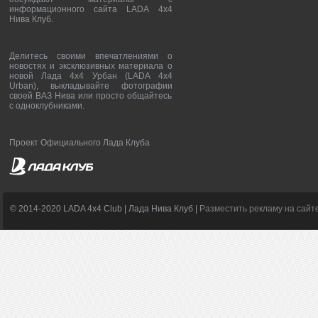
информационного сайта LADA 4x4
Нива Клуб.
Делитесь своими впечатлениями о
новостях и эксклюзивных материала о
новой Лада 4х4 Урбан (LADA 4x4
Urban), выкладывайте фотографии
своей ВАЗ Нива или просто общайтесь
с одноклубниками.
Проект Официального Лада Клуба
© 2014-2020 LADA 4x4 Club | Лада Нива Клуб |
Разместить рекламу на сайт