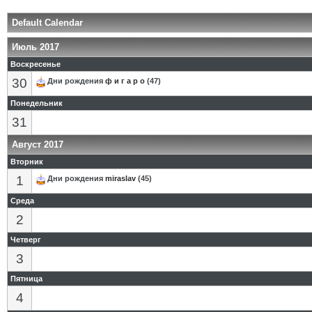
Default Calendar
Июль 2017
Воскресенье
30
Дни рождения
ф и г а р о
(47)
Понедельник
31
Август 2017
Вторник
1
Дни рождения
miraslav
(45)
Среда
2
Четверг
3
Пятница
4