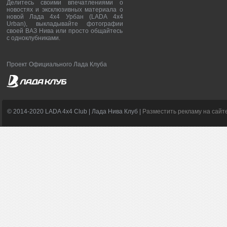
Делитесь своими впечатлениями о
новостях и эксклюзивных материала о
новой Лада 4х4 Урбан (LADA 4x4
Urban), выкладывайте фотографии
своей ВАЗ Нива или просто общайтесь
с одноклубниками.
Проект Официального Лада Клуба
© 2014-2020 LADA 4x4 Club | Лада Нива Клуб |
Разместить рекламу на сайт