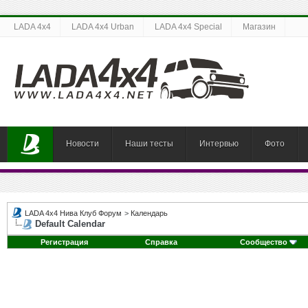
LADA 4x4
LADA 4x4 Urban
LADA 4x4 Special
Магазин
Новости
Наши тесты
Интервью
Фото
LADA 4x4 Нива Клуб Форум
>
Календарь
Default Calendar
Регистрация
Справка
Сообщество