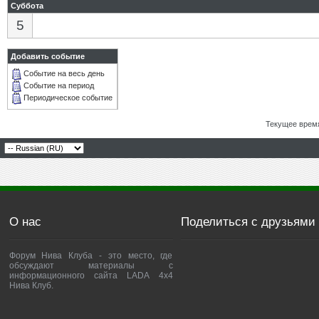
Суббота
5
Добавить событие
Событие на весь день
Событие на период
Периодическое событие
Текущее врем
О нас
Поделиться с друзьями
Форум Нива Клуба - это место, где
обсуждают материалы с
информационного сайта LADA 4x4
Нива Клуб.