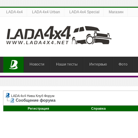
LADA 4x4
LADA 4x4 Urban
LADA 4x4 Special
Магазин
Новости
Наши тесты
Интервью
Фото
LADA 4x4 Нива Клуб Форум
Сообщение форума
Регистрация
Справка