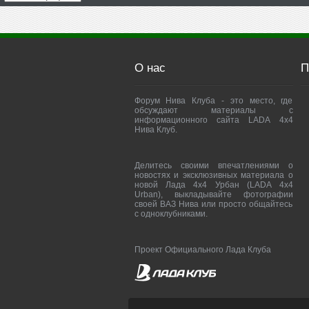
О нас
П
Форум Нива Клуба - это место, где
обсуждают материалы с
информационного сайта LADA 4x4
Нива Клуб.
Делитесь своими впечатлениями о
новостях и эксклюзивных материала о
новой Лада 4х4 Урбан (LADA 4x4
Urban), выкладывайте фотографии
своей ВАЗ Нива или просто общайтесь
с одноклубниками.
Проект Официального Лада Клуба