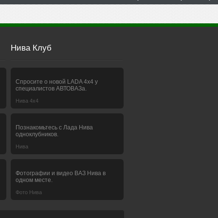
Нива Клуб
Спросите о новой LADA 4x4 у
специалистов АВТОВАЗа.
Нива 4х4
Познакомьтесь с Лада Нива
одноклубников.
Нива
Фотографии и видео ВАЗ Нива в
одном месте.
Фото Нива