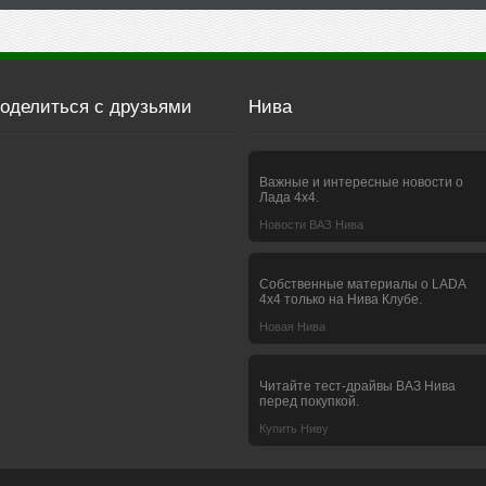
оделиться с друзьями
Нива
Важные и интересные новости о
Лада 4х4.
Новости ВАЗ Нива
Собственные материалы о LADA
4x4 только на Нива Клубе.
Новая Нива
Читайте тест-драйвы ВАЗ Нива
перед покупкой.
Купить Ниву