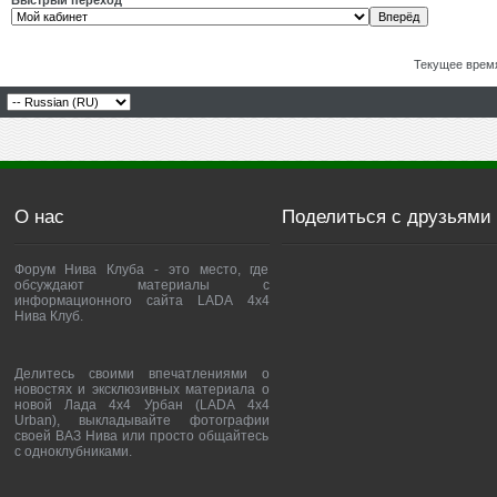
Быстрый переход
Текущее врем
О нас
Поделиться с друзьями
Форум Нива Клуба - это место, где
обсуждают материалы с
информационного сайта LADA 4x4
Нива Клуб.
Делитесь своими впечатлениями о
новостях и эксклюзивных материала о
новой Лада 4х4 Урбан (LADA 4x4
Urban), выкладывайте фотографии
своей ВАЗ Нива или просто общайтесь
с одноклубниками.