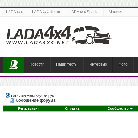
LADA 4x4
LADA 4x4 Urban
LADA 4x4 Special
Магазин
Новости
Наши тесты
Интервью
Фото
LADA 4x4 Нива Клуб Форум
Сообщение форума
Регистрация
Справка
Сообщество