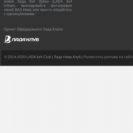
новой Лада 4х4 Урбан (LADA 4x4
Urban), выкладывайте фотографии
своей ВАЗ Нива или просто общайтесь
с одноклубниками.
Проект Официального Лада Клуба
© 2014-2020 LADA 4x4 Club | Лада Нива Клуб |
Разместить рекламу на сайт