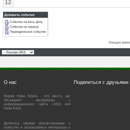
12
Добавить событие
Событие на весь день
Событие на период
Периодическое событие
Текущее врем
О нас
Поделиться с друзьями
Форум Нива Клуба - это место, где
обсуждают материалы с
информационного сайта LADA 4x4
Нива Клуб.
Делитесь своими впечатлениями о
новостях и эксклюзивных материала о