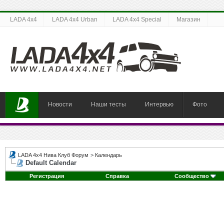
LADA 4x4
LADA 4x4 Urban
LADA 4x4 Special
Магазин
Новости
Наши тесты
Интервью
Фото
LADA 4x4 Нива Клуб Форум
>
Календарь
Default Calendar
Регистрация
Справка
Сообщество