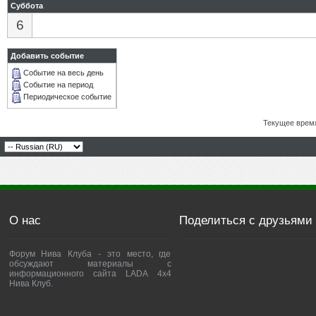
Суббота
6
Добавить событие
Событие на весь день
Событие на период
Периодическое событие
Текущее врем
О нас
Поделиться с друзьями
Форум Нива Клуба - это место, где
обсуждают материалы с
информационного сайта LADA 4x4
Нива Клуб.