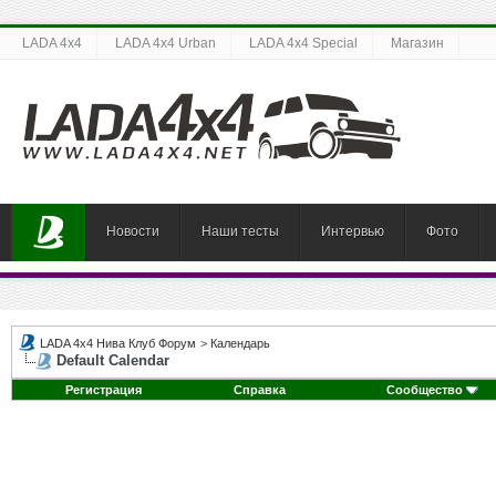
LADA 4x4
LADA 4x4 Urban
LADA 4x4 Special
Магазин
Новости
Наши тесты
Интервью
Фото
LADA 4x4 Нива Клуб Форум
>
Календарь
Default Calendar
Регистрация
Справка
Сообщество