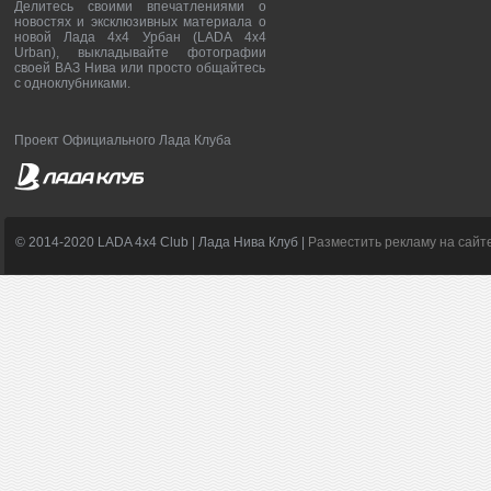
Делитесь своими впечатлениями о
новостях и эксклюзивных материала о
новой Лада 4х4 Урбан (LADA 4x4
Urban), выкладывайте фотографии
своей ВАЗ Нива или просто общайтесь
с одноклубниками.
Проект Официального Лада Клуба
© 2014-2020 LADA 4x4 Club | Лада Нива Клуб |
Разместить рекламу на сайт