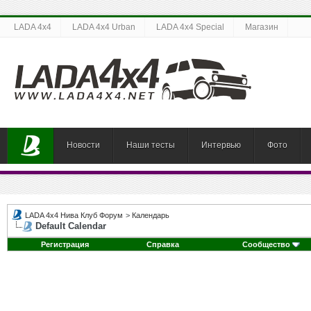
LADA 4x4
LADA 4x4 Urban
LADA 4x4 Special
Магазин
Новости
Наши тесты
Интервью
Фото
LADA 4x4 Нива Клуб Форум
>
Календарь
Default Calendar
Регистрация
Справка
Сообщество