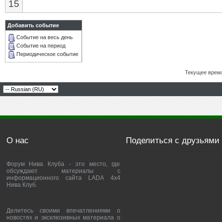
15
Добавить событие
Событие на весь день
Событие на период
Периодическое событие
Текущее врем
О нас
Поделиться с друзьями
Форум Нива Клуба - это место, где
обсуждают материалы с
информационного сайта LADA 4x4
Нива Клуб.
Делитесь своими впечатлениями о
новостях и эксклюзивных материала о