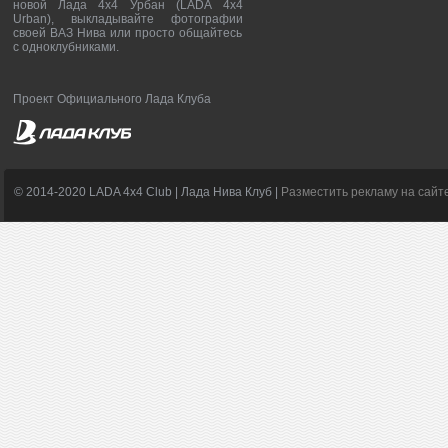
новой Лада 4х4 Урбан (LADA 4x4
Urban), выкладывайте фотографии
своей ВАЗ Нива или просто общайтесь
с одноклубниками.
Проект Официального Лада Клуба
© 2014-2020 LADA 4x4 Club | Лада Нива Клуб |
Разместить рекламу на сайт