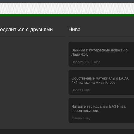
оделиться с друзьями
Нива
Важные и интересные новости о
Лада 4х4.
Новости ВАЗ Нива
Собственные материалы о LADA
4x4 только на Нива Клубе.
Новая Нива
Читайте тест-драйвы ВАЗ Нива
перед покупкой.
Купить Ниву