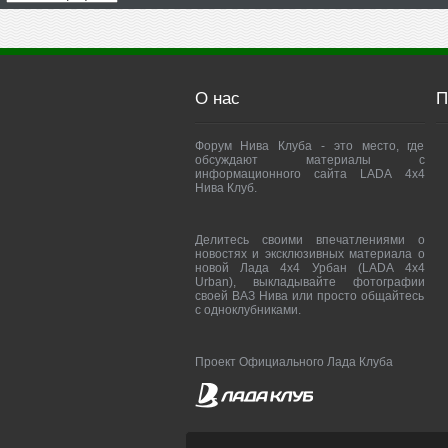
О нас
П
Форум Нива Клуба - это место, где
обсуждают материалы с
информационного сайта LADA 4x4
Нива Клуб.
Делитесь своими впечатлениями о
новостях и эксклюзивных материала о
новой Лада 4х4 Урбан (LADA 4x4
Urban), выкладывайте фотографии
своей ВАЗ Нива или просто общайтесь
с одноклубниками.
Проект Официального Лада Клуба