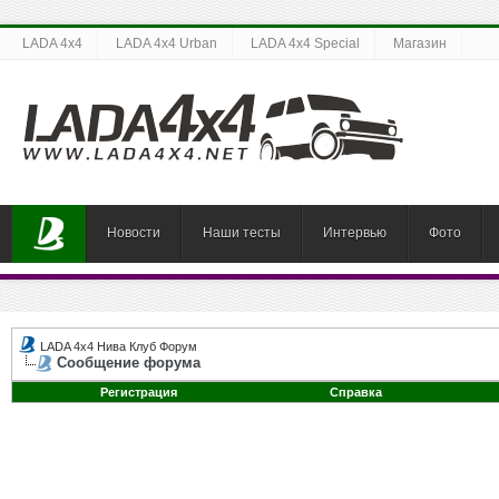
LADA 4x4
LADA 4x4 Urban
LADA 4x4 Special
Магазин
Новости
Наши тесты
Интервью
Фото
LADA 4x4 Нива Клуб Форум
Сообщение форума
Регистрация
Справка