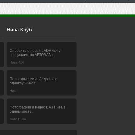
Нива Клуб
Спросите о новой LADA 4x4 у
специалистов АВТОВАЗа.
Нива 4х4
Познакомьтесь с Лада Нива
одноклубников.
Нива
Фотографии и видео ВАЗ Нива в
одном месте.
Фото Нива