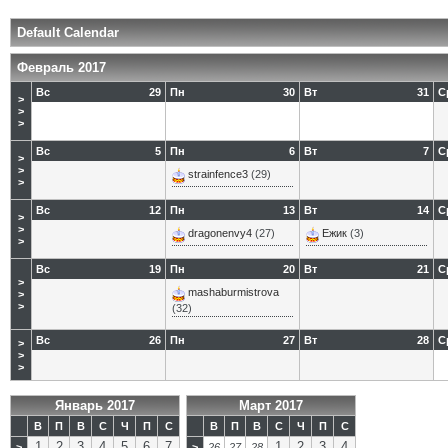
Default Calendar
Февраль 2017
Вс
29
Пн
30
Вт
31
С
>
>
>
Вс
5
Пн
6
Вт
7
С
>
>
strainfence3
(29)
>
Вс
12
Пн
13
Вт
14
С
>
>
dragonenvy4
(27)
Eжик
(3)
>
Вс
19
Пн
20
Вт
21
С
>
mashaburmistrova
>
>
(32)
Вс
26
Пн
27
Вт
28
С
>
>
>
Январь 2017
Март 2017
В
П
В
С
Ч
П
С
В
П
В
С
Ч
П
С
1
2
3
4
5
6
7
1
2
3
4
>
>
26
27
28