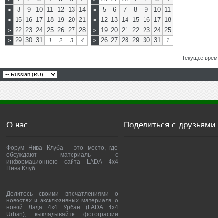
8
9
10
11
12
13
14
5
6
7
8
9
10
11
>
>
15
16
17
18
19
20
21
12
13
14
15
16
17
18
>
>
22
23
24
25
26
27
28
19
20
21
22
23
24
25
>
>
29
30
31
26
27
28
29
30
31
>
1
2
3
4
>
1
Текущее врем
О нас
Поделиться с друзьями
Форум Нива Клуба - это место, где
обсуждают материалы с
информационного сайта LADA 4x4
Нива Клуб.
Делитесь своими впечатлениями о
новостях и эксклюзивных материала о
новой Лада 4х4 Урбан (LADA 4x4
Urban), выкладывайте фотографии