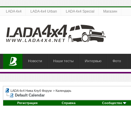
LADA 4x4
LADA 4x4 Urban
LADA 4x4 Special
Магазин
Новости
Наши тесты
Интервью
Фото
LADA 4x4 Нива Клуб Форум
>
Календарь
Default Calendar
Регистрация
Справка
Сообщество