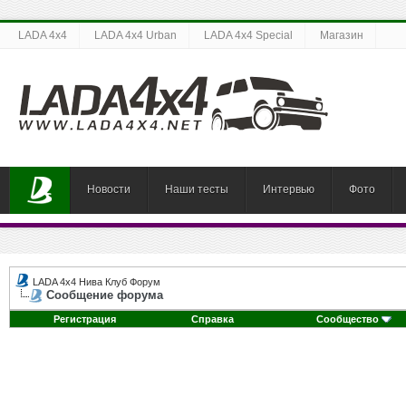
LADA 4x4
LADA 4x4 Urban
LADA 4x4 Special
Магазин
Новости
Наши тесты
Интервью
Фото
LADA 4x4 Нива Клуб Форум
Сообщение форума
Регистрация
Справка
Сообщество