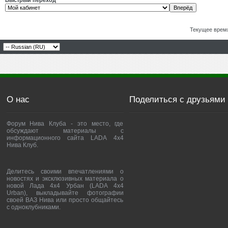
Быстрый переход
Текущее врем
О нас
Поделиться с друзьями
Форум Нива Клуба - это место, где
обсуждают материалы с
информационного сайта LADA 4x4
Нива Клуб.
Делитесь своими впечатлениями о
новостях и эксклюзивных материала о
новой Лада 4х4 Урбан (LADA 4x4
Urban), выкладывайте фотографии
своей ВАЗ Нива или просто общайтесь
с одноклубниками.