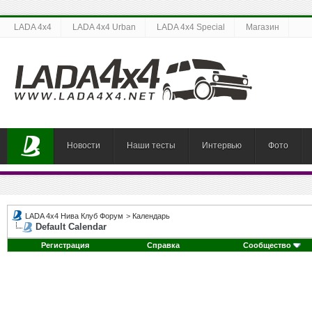
LADA 4x4
LADA 4x4 Urban
LADA 4x4 Special
Магазин
Новости
Наши тесты
Интервью
Фото
LADA 4x4 Нива Клуб Форум
>
Календарь
Default Calendar
Регистрация
Справка
Сообщество