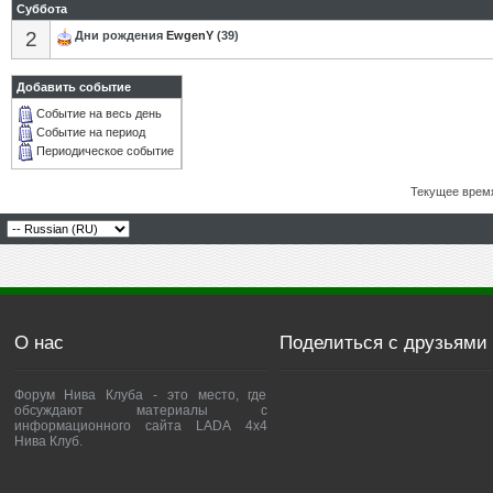
Суббота
2
Дни рождения
EwgenY
(39)
Добавить событие
Событие на весь день
Событие на период
Периодическое событие
Текущее врем
О нас
Поделиться с друзьями
Форум Нива Клуба - это место, где
обсуждают материалы с
информационного сайта LADA 4x4
Нива Клуб.