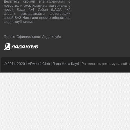
Делитесь своими впечатлениями о
новостях и эксклюзивных материала о
новой Лада 4х4 Урбан (LADA 4x4
Urban), выкладывайте фотографии
своей ВАЗ Нива или просто общайтесь
с одноклубниками.
Проект Официального Лада Клуба
© 2014-2020 LADA 4x4 Club | Лада Нива Клуб |
Разместить рекламу на сайт