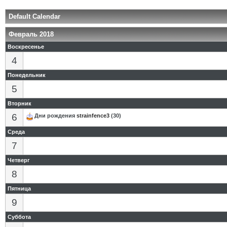
Default Calendar
Февраль 2018
Воскресенье
4
Понедельник
5
Вторник
6
Дни рождения
strainfence3
(30)
Среда
7
Четверг
8
Пятница
9
Суббота