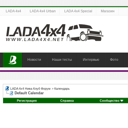
LADA 4x4
LADA 4x4 Urban
LADA 4x4 Special
Магазин
Новости
Наши тесты
Интервью
Фото
LADA 4x4 Нива Клуб Форум
>
Календарь
Default Calendar
Регистрация
Справка
Сообщество