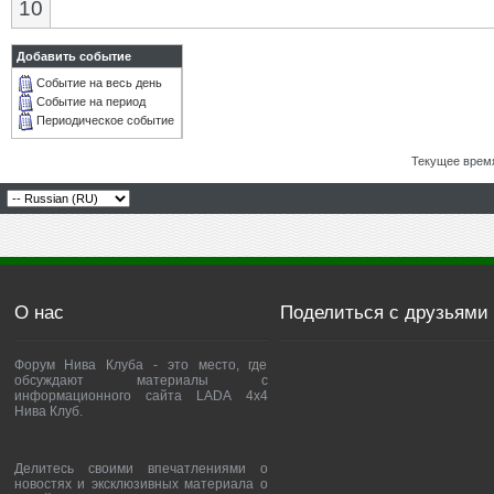
10
Добавить событие
Событие на весь день
Событие на период
Периодическое событие
Текущее врем
О нас
Поделиться с друзьями
Форум Нива Клуба - это место, где
обсуждают материалы с
информационного сайта LADA 4x4
Нива Клуб.
Делитесь своими впечатлениями о
новостях и эксклюзивных материала о