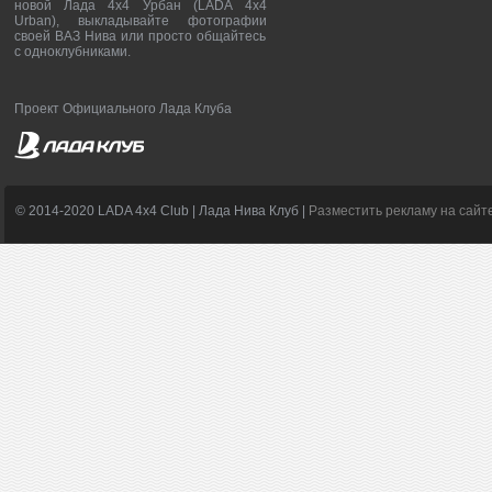
новой Лада 4х4 Урбан (LADA 4x4
Urban), выкладывайте фотографии
своей ВАЗ Нива или просто общайтесь
с одноклубниками.
Проект Официального Лада Клуба
© 2014-2020 LADA 4x4 Club | Лада Нива Клуб |
Разместить рекламу на сайт