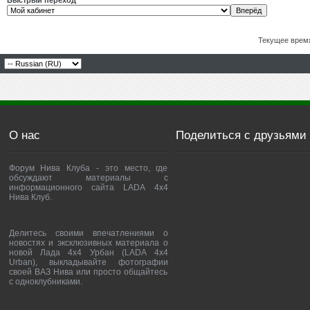
Быстрый переход
Текущее врем
О нас
Поделиться с друзьями
Форум Нива Клуба - это место, где
обсуждают материалы с
информационного сайта LADA 4x4
Нива Клуб.
Делитесь своими впечатлениями о
новостях и эксклюзивных материала о
новой Лада 4х4 Урбан (LADA 4x4
Urban), выкладывайте фотографии
своей ВАЗ Нива или просто общайтесь
с одноклубниками.