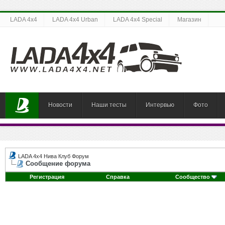
LADA 4x4
LADA 4x4 Urban
LADA 4x4 Special
Магазин
Новости
Наши тесты
Интервью
Фото
LADA 4x4 Нива Клуб Форум
Сообщение форума
Регистрация
Справка
Сообщество