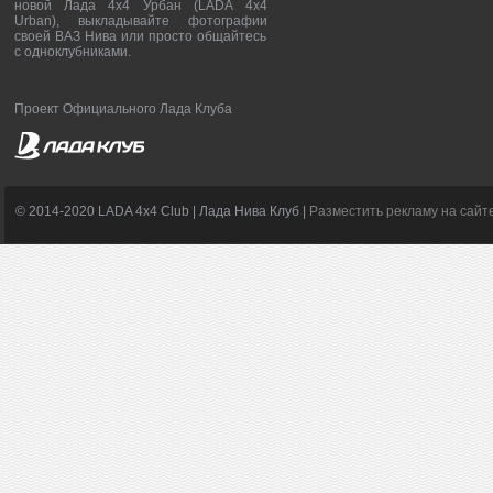
новой Лада 4х4 Урбан (LADA 4x4
Urban), выкладывайте фотографии
своей ВАЗ Нива или просто общайтесь
с одноклубниками.
Проект Официального Лада Клуба
© 2014-2020 LADA 4x4 Club | Лада Нива Клуб |
Разместить рекламу на сайт