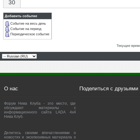
30
Добавить событие
Событие на весь день
Событие на период
Периодическое событие
Текущее врем
О нас
Поделиться с друзьями
Форум Нива Клуба - это место, где
обсуждают материалы с
информационного сайта LADA 4x4
Нива Клуб.
Делитесь своими впечатлениями о
новостях и эксклюзивных материала о