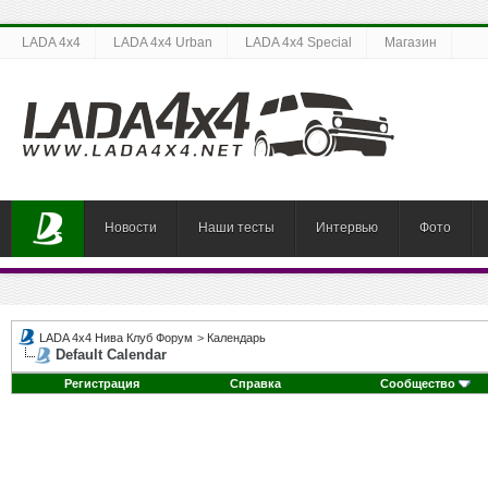
LADA 4x4
LADA 4x4 Urban
LADA 4x4 Special
Магазин
Новости
Наши тесты
Интервью
Фото
LADA 4x4 Нива Клуб Форум
>
Календарь
Default Calendar
Регистрация
Справка
Сообщество