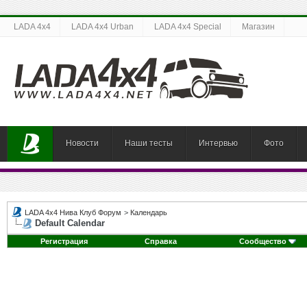
LADA 4x4
LADA 4x4 Urban
LADA 4x4 Special
Магазин
Новости
Наши тесты
Интервью
Фото
LADA 4x4 Нива Клуб Форум
>
Календарь
Default Calendar
Регистрация
Справка
Сообщество