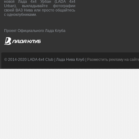
новой Лада 4х4 Урбан (LADA 4x4
Urban), выкладывайте фотографии
своей ВАЗ Нива или просто общайтесь
с одноклубниками.
Проект Официального Лада Клуба
© 2014-2020 LADA 4x4 Club | Лада Нива Клуб |
Разместить рекламу на сайт