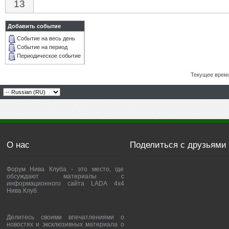
13
Добавить событие
Событие на весь день
Событие на период
Периодическое событие
Текущее врем
О нас
Поделиться с друзьями
Форум Нива Клуба - это место, где
обсуждают материалы с
информационного сайта LADA 4x4
Нива Клуб.
Делитесь своими впечатлениями о
новостях и эксклюзивных материала о