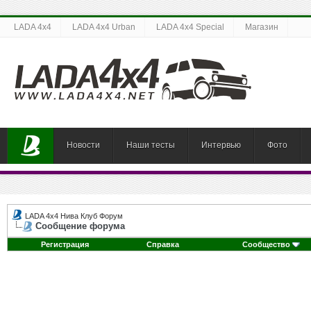
LADA 4x4
LADA 4x4 Urban
LADA 4x4 Special
Магазин
Новости
Наши тесты
Интервью
Фото
LADA 4x4 Нива Клуб Форум
Сообщение форума
Регистрация
Справка
Сообщество