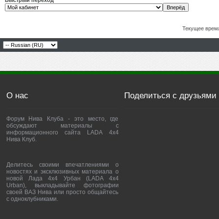
Быстрый переход
Текущее врем
О нас
Поделиться с друзьями
Форум Нива Клуба - это место, где
обсуждают материалы с
информационного сайта LADA 4x4
Нива Клуб.
Делитесь своими впечатлениями о
новостях и эксклюзивных материала о
новой Лада 4х4 Урбан (LADA 4x4
Urban), выкладывайте фотографии
своей ВАЗ Нива или просто общайтесь
с одноклубниками.