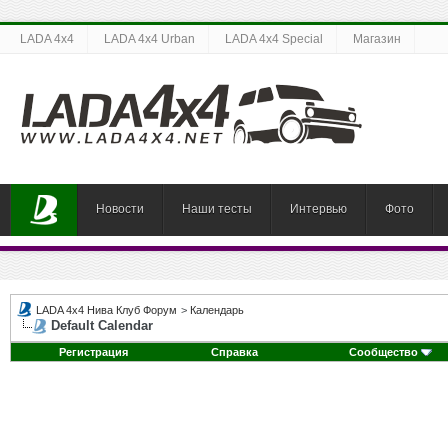
LADA 4x4
LADA 4x4 Urban
LADA 4x4 Special
Магазин
Новости
Наши тесты
Интервью
Фото
LADA 4x4 Нива Клуб Форум
>
Календарь
Default Calendar
Регистрация
Справка
Сообщество