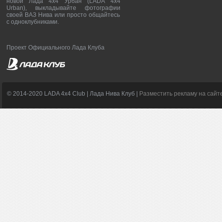
новой Лада 4х4 Урбан (LADA 4x4
Urban), выкладывайте фотографии
своей ВАЗ Нива или просто общайтесь
с одноклубниками.
Проект Официального Лада Клуба
© 2014-2020 LADA 4x4 Club | Лада Нива Клуб |
Разместить рекламу на сайт