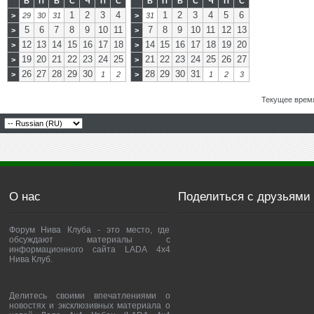
В
П
В
С
Ч
П
С
В
П
В
С
Ч
П
С
1
2
3
4
1
2
3
4
5
6
>
29
30
31
>
31
5
6
7
8
9
10
11
7
8
9
10
11
12
13
>
>
12
13
14
15
16
17
18
14
15
16
17
18
19
20
>
>
19
20
21
22
23
24
25
21
22
23
24
25
26
27
>
>
26
27
28
29
30
28
29
30
31
>
1
2
>
1
2
3
Текущее врем
О нас
Поделиться с друзьями
Форум Нива Клуба - это место, где
обсуждают материалы с
информационного сайта LADA 4x4
Нива Клуб.
Делитесь своими впечатлениями о
новостях и эксклюзивных материала о